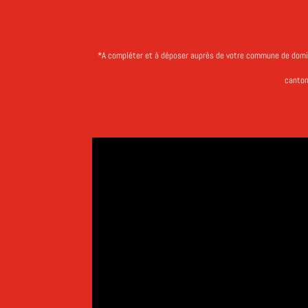
*A compléter et à déposer auprès de votre commune de domi
canto