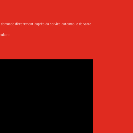
la demande directement auprès du service automobile de votre
ulaire.