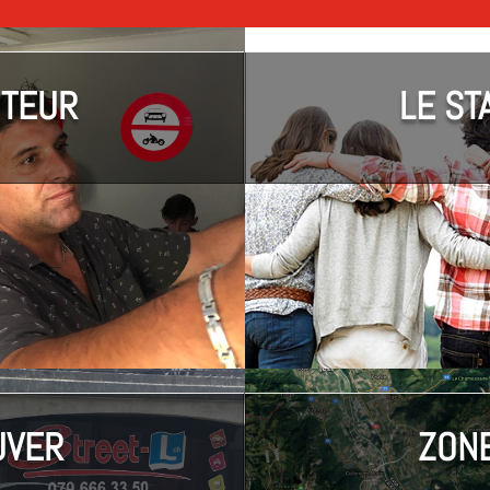
ITEUR
LE ST
UVER
ZONE